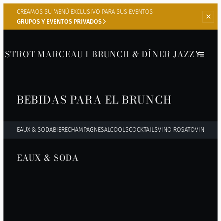
CREAMOS SU MENÚ
EXCLUSIVO PARA SUS EVENTOS
GRUPOS Y EVENTOS PRIVADOS
BISTROT MARCEAU I BRUNCH & DÎNER JAZZY
BEBIDAS PARA EL BRUNCH
EAUX & SODA
BIERE
CHAMPAGNES
ALCOOLS
COCKTAILS
VINO ROSATO
VINOS B
EAUX & SODA